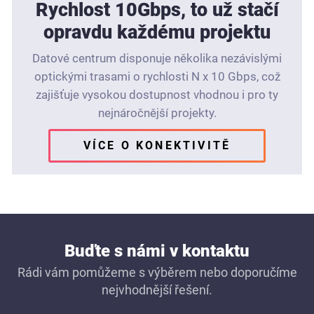
Rychlost 10Gbps, to už stačí
opravdu každému projektu
Datové centrum disponuje několika nezávislými
optickými trasami o rychlosti N x 10 Gbps, což
zajišťuje vysokou dostupnost vhodnou i pro ty
nejnáročnější projekty.
VÍCE O KONEKTIVITĚ
VÍCE O KONEKTIVITĚ
Buďte s námi v kontaktu
Rádi vám pomůžeme s výběrem nebo doporučíme
nejvhodnější řešení.