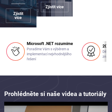
Zjistit více
Zjistit
více
Microsoft .NET rozumíme
20 le
Poradíme Vám s výběrem a
Děláme
implementací nejvhodnějšího
známe
řešení
Prohlédněte si naše videa a tutoriály